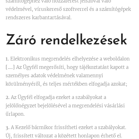
számítógéphez való hozzáférést jelszóval való
védelmével, víruskereső szoftverrel és a számítógépek
rendszeres karbantartásával.
Záró rendelkezések
1.
Elektronikus megrendelés elhelyezése a weboldalon
[….]
Az Ügyfél megerősíti, hogy tájékoztatást kapott a
személyes adatok védelmének valamennyi
körülményéről, és teljes mértékben elfogadja azokat;
2.
Az Ügyfél elfogadja ezeket a szabályokat a
jelölőnégyzet bejelölésével a megrendelési vásárlási
űrlapon.
3.
A Kezelő bármikor frissítheti ezeket a szabályokat.
Új, frissített változat a közétett honlapon érhető el.