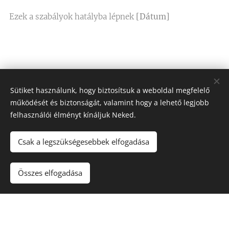
Ezek a szabályok hatályba lépnek
[Dátum]
Sütiket használunk, hogy biztosítsuk a weboldal megfelelő
működését és biztonságát, valamint hogy a lehető legjobb
felhasználói élményt kínáljuk Neked.
© 2023 Minden jog fenntartva. Tim-X Group Professional
Csak a legszükségesebbek elfogadása
Kft.
1114 Budapest, Bartók Béla út 76. 1/2. Adószám: 23085228-
2-43
Összes elfogadása
Sütik
Weboldalt készítette: www.pro-marketing.hu
Nyelvek
Magyar
English