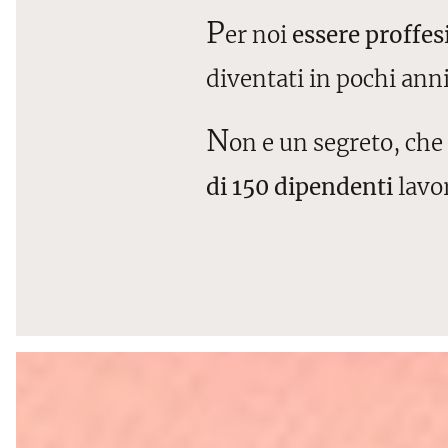
P
er noi
essere proffes
diventati in pochi ann
N
on e un segreto, che
di 150 dipendenti
lavor