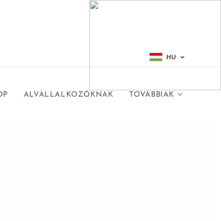
HU
OP
ALVÁLLALKOZÓKNAK
TOVÁBBIAK