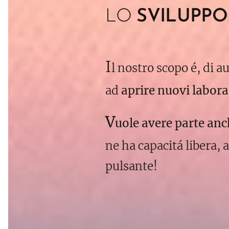
LO
SVILUPPO
I
l nostro scopo é, di a
ad
aprire nuovi labora
V
uole avere parte an
ne ha capacitá libera, 
pulsante!