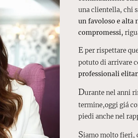
una clientella, chi 
un favoloso e alta
compromessi,
rigu
E
per rispettare qu
potuto di arrivare 
professionali elitar
D
urante nel anni r
termine,oggi giá co
piedi anche nel rap
S
iamo molto fieri, c