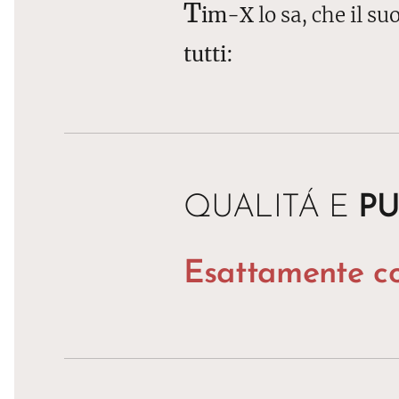
T
im-X
lo sa, che il 
tutti:
QUALITÁ E
PU
Esattamente co